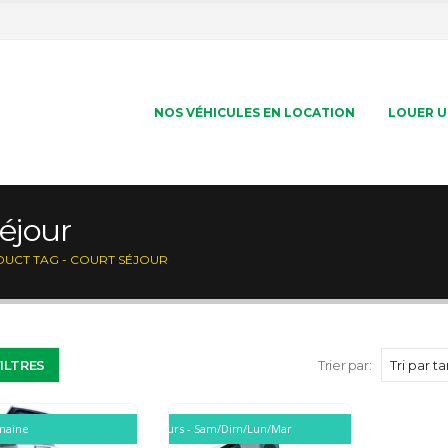
NOS VÉHICULES EN LOCATION
LOUER U
séjour
UCT TAG -
COURT SÉJOUR
FILTRES
Trier par:
emaine
Forfait 4 jours - Sam/Dim/Lun/Mar