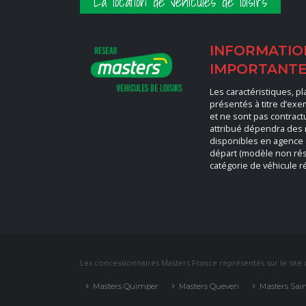
La location de véhicules de loisirs
INFORMATIO
IMPORTANT
Les caractéristiques, p
présentés à titre d’ex
et ne sont pas contract
attribué dépendra des
disponibles en agence
départ (modèle non rés
catégorie de véhicule r
Les concessionnaires Masters France représentés sur le site d
Masters Quimper
Masters Queven
Masters Sai