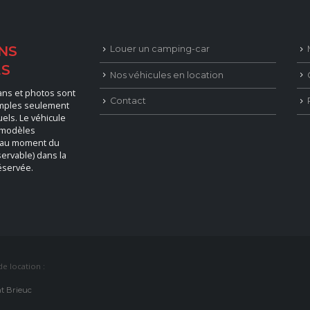
NS
Louer un camping-car
ES
Nos véhicules en location
lans et photos sont
Contact
emples seulement
uels. Le véhicule
 modèles
 au moment du
ervable) dans la
éservée.
e location :
nt Brieuc