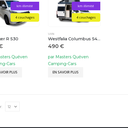
km illimité
km illimité
4 couchages
4 couchages
VAN
er R 530
Westfalia Columbus 540 D 4 J
€
490
€
asters Quéven
par Masters Quéven
ng-Cars
Camping-Cars
AVOIR PLUS
EN SAVOIR PLUS
r: