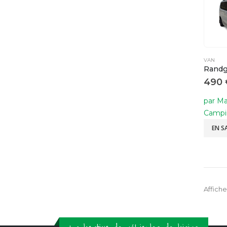
VAN
Randg
490
par M
Campi
EN S
Affiche