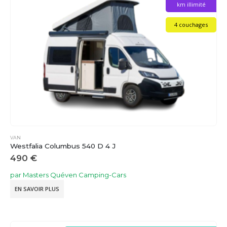
km illimité
4 couchages
VAN
Westfalia Columbus 540 D 4 J
490
€
par Masters Quéven Camping-Cars
EN SAVOIR PLUS