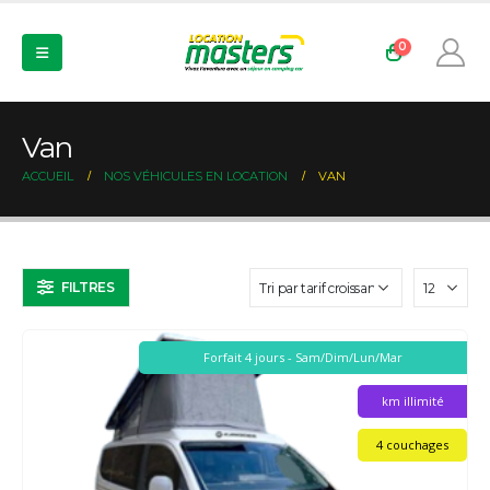
0
Van
ACCUEIL
NOS VÉHICULES EN LOCATION
VAN
FILTRES
Forfait 4 jours - Sam/Dim/Lun/Mar
km illimité
4 couchages