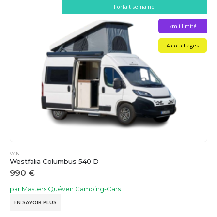
Forfait semaine
km illimité
4 couchages
VAN
Westfalia Columbus 540 D
990
€
par Masters Quéven Camping-Cars
EN SAVOIR PLUS