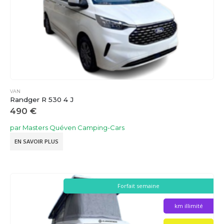
VAN
Randger R 530 4 J
490
€
par Masters Quéven Camping-Cars
EN SAVOIR PLUS
Forfait semaine
km illimité