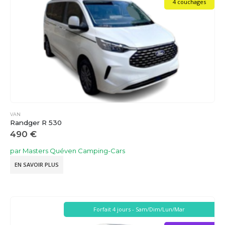
4 couchages
VAN
Randger R 530
490
€
par Masters Quéven Camping-Cars
EN SAVOIR PLUS
Forfait 4 jours - Sam/Dim/Lun/Mar