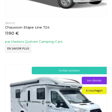
PROFILÉ
Chausson Etape Line 724
1190
€
par Masters Quéven Camping-Cars
EN SAVOIR PLUS
Forfait semaine
km illimité
6 couchages