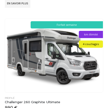
EN SAVOIR PLUS
Forfait semaine
km illimité
4 couchages
PROFILÉ
Challenger 260 Graphite Ultimate
990
€