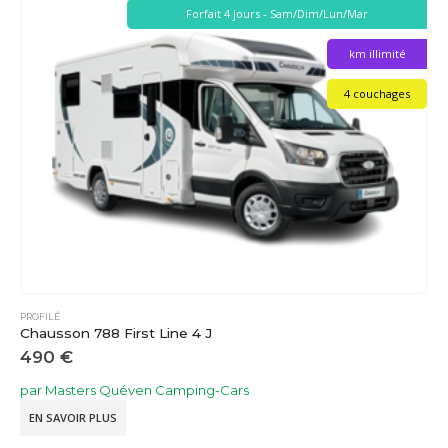
Forfait 4 jours - Sam/Dim/Lun/Mar
km illimité
4 couchages
PROFILÉ
Chausson 788 First Line 4 J
490
€
par Masters Quéven Camping-Cars
EN SAVOIR PLUS