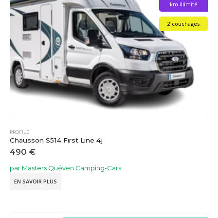
km illimité
2 couchages
PROFILÉ
Chausson S514 First Line 4j
490
€
par Masters Quéven Camping-Cars
EN SAVOIR PLUS