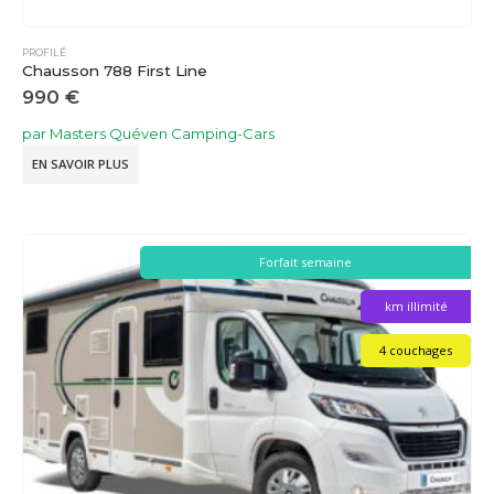
PROFILÉ
Chausson 788 First Line
990
€
par Masters Quéven Camping-Cars
EN SAVOIR PLUS
Forfait semaine
km illimité
4 couchages