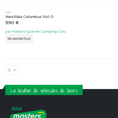
VAN
Westfalia Columbus 540 D
990
€
par Masters Quéven Camping-Cars
EN SAVOIR PLUS
La location de véhicules de loisirs