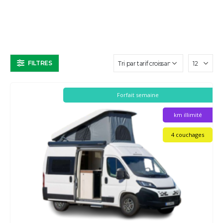
FILTRES
Forfait semaine
km illimité
4 couchages