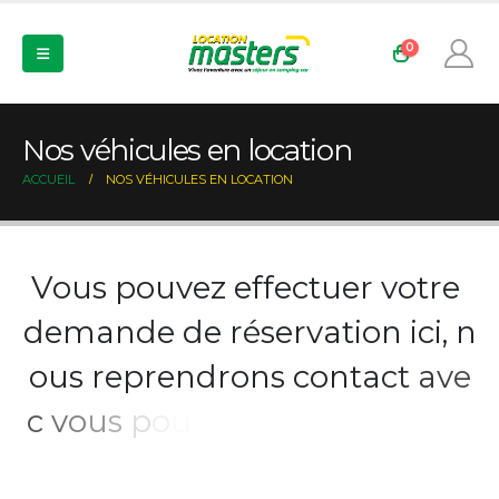
0
Nos véhicules en location
ACCUEIL
NOS VÉHICULES EN LOCATION
V
o
u
s
p
o
u
v
e
z
e
f
f
e
c
t
u
e
r
v
o
t
r
e
d
e
m
a
n
d
e
d
e
r
é
s
e
r
v
a
t
i
o
n
i
c
i
,
n
o
u
s
r
e
p
r
e
n
d
r
o
n
s
c
o
n
t
a
c
t
a
v
e
c
v
o
u
s
p
o
u
r
v