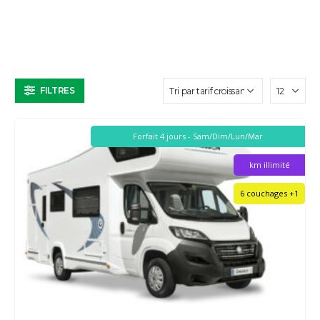
FILTRES
Forfait 4 jours - Sam/Dim/Lun/Mar
km illimité
6 couchages +1