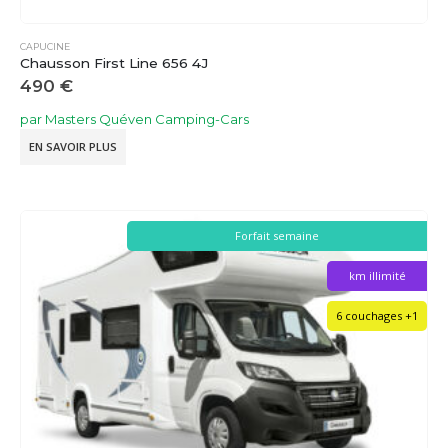
CAPUCINE
Chausson First Line 656 4J
490
€
par Masters Quéven Camping-Cars
EN SAVOIR PLUS
Forfait semaine
km illimité
6 couchages +1