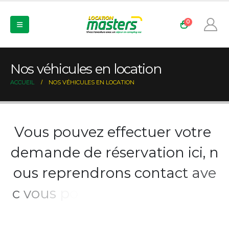
0
Nos véhicules en location
ACCUEIL
NOS VÉHICULES EN LOCATION
V
o
u
s
p
o
u
v
e
z
e
f
f
e
c
t
u
e
r
v
o
t
r
e
d
e
m
a
n
d
e
d
e
r
é
s
e
r
v
a
t
i
o
n
i
c
i
,
n
o
u
s
r
e
p
r
e
n
d
r
o
n
s
c
o
n
t
a
c
t
a
v
e
c
v
o
u
s
p
o
u
r
v