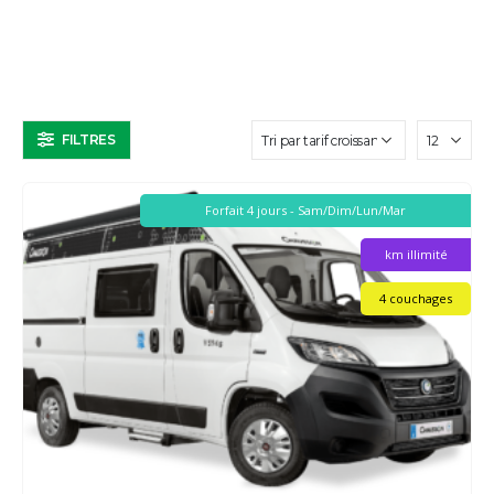
FILTRES
Forfait 4 jours - Sam/Dim/Lun/Mar
km illimité
4 couchages