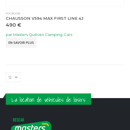
FOURGON
CHAUSSON V594 MAX FIRST LINE 4J
490
€
par Masters Quéven Camping-Cars
EN SAVOIR PLUS
La location de véhicules de loisirs