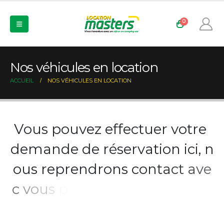
0
Nos véhicules en location
ACCUEIL
NOS VÉHICULES EN LOCATION
V
o
u
s
p
o
u
v
e
z
e
f
f
e
c
t
u
e
r
v
o
t
r
e
d
e
m
a
n
d
e
d
e
r
é
s
e
r
v
a
t
i
o
n
i
c
i
,
n
o
u
s
r
e
p
r
e
n
d
r
o
n
s
c
o
n
t
a
c
t
a
v
e
c
v
o
u
s
p
o
u
r