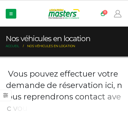
0
Nos véhicules en location
ACCUEIL
NOS VÉHICULES EN LOCATION
V
o
u
s
p
o
u
v
e
z
e
f
f
e
c
t
u
e
r
v
o
t
r
e
d
e
m
a
n
d
e
d
e
r
é
s
e
r
v
a
t
i
o
n
i
c
i
,
n
o
u
s
r
e
p
r
e
n
d
r
o
n
s
c
o
n
t
a
c
t
a
v
e
c
v
o
u
s