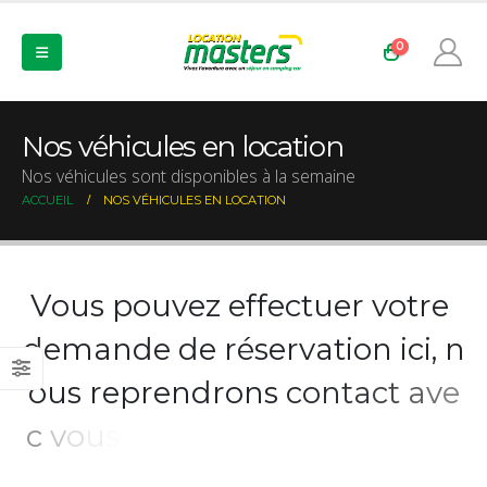
0
Nos véhicules en location
Nos véhicules sont disponibles à la semaine
ACCUEIL
NOS VÉHICULES EN LOCATION
V
o
u
s
p
o
u
v
e
z
e
f
f
e
c
t
u
e
r
v
o
t
r
e
d
e
m
a
n
d
e
d
e
r
é
s
e
r
v
a
t
i
o
n
i
c
i
,
n
o
u
s
r
e
p
r
e
n
d
r
o
n
s
c
o
n
t
a
c
t
a
v
e
c
v
o
u
s
p