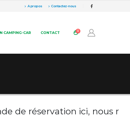
A propos
Contactez-nous
0
N CAMPING-CAR
CONTACT
n
d
e
d
e
r
é
s
e
r
v
a
t
i
o
n
i
c
i
,
n
o
u
s
r