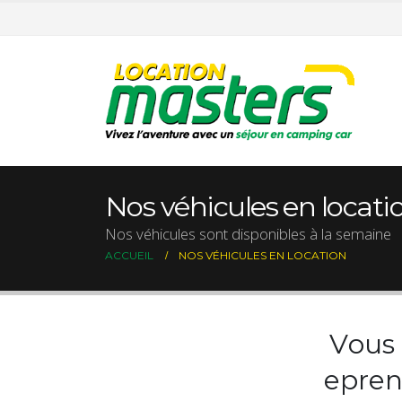
Nos véhicules en locati
Nos véhicules sont disponibles à la semaine
ACCUEIL
NOS VÉHICULES EN LOCATION
V
o
u
s
e
p
r
e