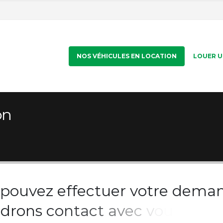
NOS VÉHICULES EN LOCATION
LOUER U
on
p
o
u
v
e
z
e
f
f
e
c
t
u
e
r
v
o
t
r
e
d
e
m
a
n
d
r
o
n
s
c
o
n
t
a
c
t
a
v
e
c
v
o
u
s
p
o