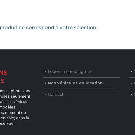
roduit ne correspond à votre sélection.
NS
Louer un camping-car
ES
Nos véhicules en location
lans et photos sont
Contact
emples seulement
uels. Le véhicule
 modèles
 au moment du
ervable) dans la
éservée.